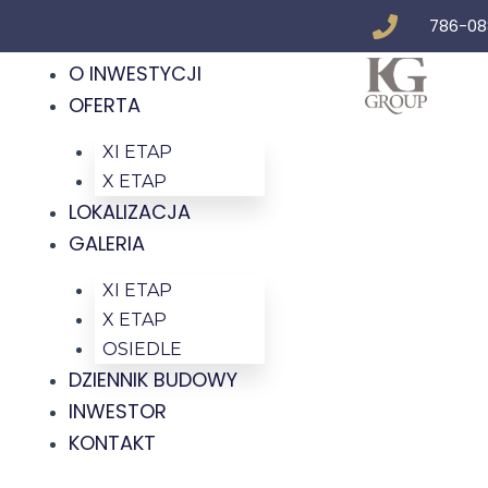
Skip
786-08
to
content
O INWESTYCJI
OFERTA
XI ETAP
X ETAP
LOKALIZACJA
GALERIA
XI ETAP
X ETAP
OSIEDLE
DZIENNIK BUDOWY
INWESTOR
KONTAKT