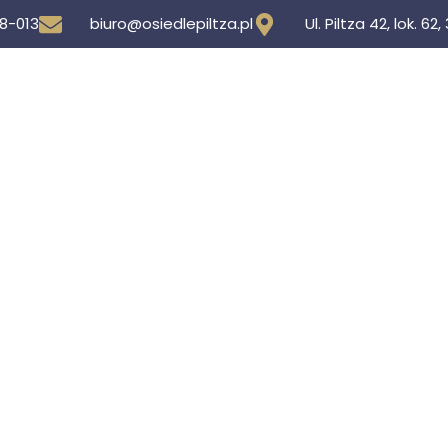
8-013
biuro@osiedlepiltza.pl
Ul. Piltza 42, lok. 6