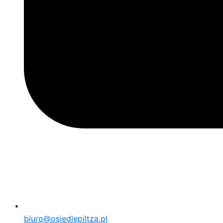
biuro@osiedlepiltza.pl